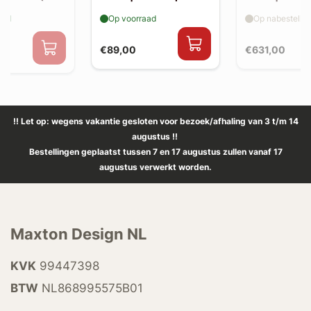
-back uitlaat
aad
Op voorraad
Op nabestellin
€89,00
€631,00
0
!! Let op: wegens vakantie gesloten voor bezoek/afhaling van 3 t/m 14
augustus !!
Bestellingen geplaatst tussen 7 en 17 augustus zullen vanaf 17
augustus verwerkt worden.
Maxton Design NL
KVK
99447398
BTW
NL868995575B01