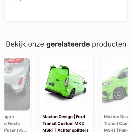
Bekijk onze
gerelateerde
producten
esign x
Maxton Design | Ford
Maxton Design
Ford Fiesta
Transit Custom MK2
Transit Cust
Diffuser (v3)
MSRT | Achter splitters
MSRT | Pakke