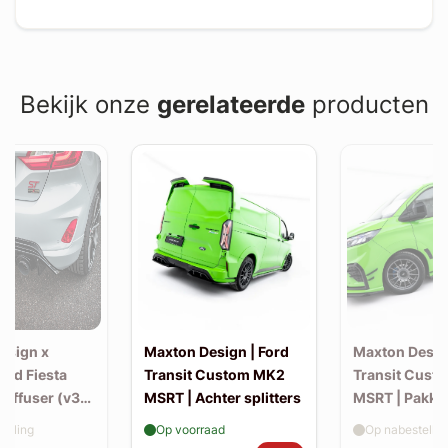
Bekijk onze
gerelateerde
producten
esign x
Maxton Design | Ford
Maxton Design
Ford Fiesta
Transit Custom MK2
Transit Cust
Diffuser (v3)
MSRT | Achter splitters
MSRT | Pakke
-back uitlaat
elling
Op voorraad
Op nabestellin