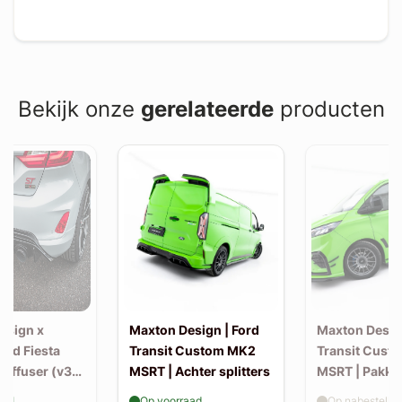
Bekijk onze
gerelateerde
producten
esign x
Maxton Design | Ford
Maxton Design
Ford Fiesta
Transit Custom MK2
Transit Cust
Diffuser (v3)
MSRT | Achter splitters
MSRT | Pakke
-back uitlaat
aad
Op voorraad
Op nabestellin