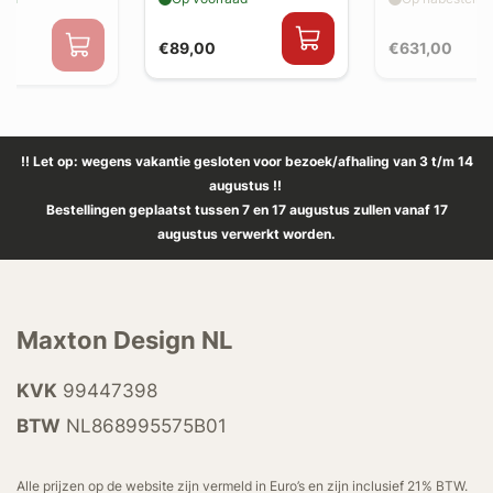
€89,00
€631,00
0
!! Let op: wegens vakantie gesloten voor bezoek/afhaling van 3 t/m 14
augustus !!
Bestellingen geplaatst tussen 7 en 17 augustus zullen vanaf 17
augustus verwerkt worden.
Maxton Design NL
KVK
99447398
BTW
NL868995575B01
Alle prijzen op de website zijn vermeld in Euro’s en zijn inclusief 21% BTW.