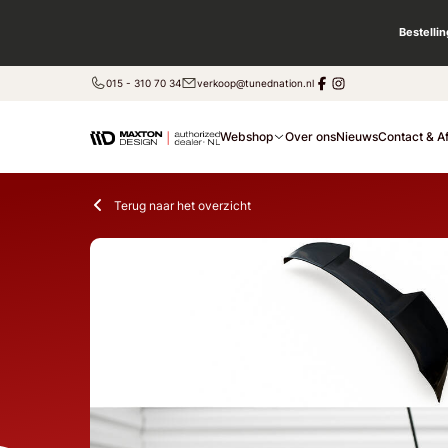
Bestelli
015 - 310 70 34
verkoop@tunednation.nl
Webshop
Over ons
Nieuws
Contact & A
Terug naar het overzicht