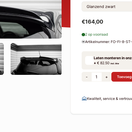
€164,00
2 op voorraad
Artikelnummer: FO-FI-8-S
Laten monteren in on
+
€ 82.50
incl. btw
-
+
Toevoeg
Kwaliteit, service & vertro