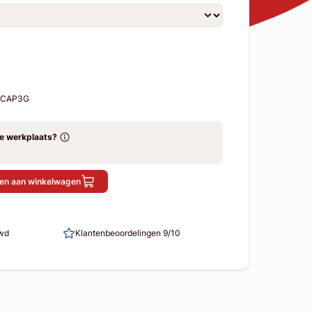
T-CAP3G
ze werkplaats?
en aan winkelwagen
uwd
Klantenbeoordelingen 9/10