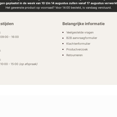
ngen geplaatst in de week van 10 t/m 14 augustus zullen vanaf 17 augustus verwerk
Het gewenste product op voorraad? Voor 14:00 besteld, is vandaag verstuurd.
stijden
Belangrijke informatie
Veelgestelde vragen
:
: 09:00 - 16:00
B2B aanvraagformulier
Klachtenformulier
Productverzoek
k
Retourneren
:
: 10:00 - 15:00
(op afspraak)