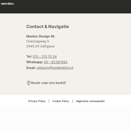
t worden.
Contact & Navigatie
Maxton Design NL
Overslagweg 5
2645 EK Delfgauw
Tel:
015 - 310 70 34
Whatsapp:
06 – 82387682
Email:
verkoop@tunednation.nl
Route naar ons bedrijf
Privacy Policy
|
Cookie Policy
|
Algemene voorwaarden