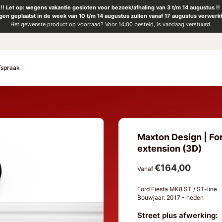
!! Let op: wegens vakantie gesloten voor bezoek/afhaling van 3 t/m 14 augustus !!
ngen geplaatst in de week van 10 t/m 14 augustus zullen vanaf 17 augustus verwerk
Het gewenste product op voorraad? Voor 14:00 besteld, is vandaag verstuurd.
fspraak
Maxton Design | For
extension (3D)
€164,00
Vanaf
Ford Fiesta MK8 ST / ST-line
Bouwjaar: 2017 - heden
Street plus afwerking: