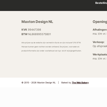
Bestelli
Maxton Design NL
Opening
KVK
99447398
Afhalingen
ma. t/m vr.
BTW
NL868995575B01
Verkoop:
Alle prijzen op de website zijn vermeld in Euro’s en zijn inclusief 21% BTW.
Op afspraa
Hieraan kunnen geen rechten worden ontleend. De prijzen, voorraden en
productinformatie zijn onder voorbehoud van typ- en/of wijzigingenfouten.
Werkplaats
ma. t/m vr.
© 2015 - 2026 Maxton Design NL
|
Baked by
The Web Bakery