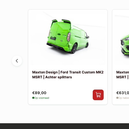
 Fiesta MK8
Maxton Design | Ford Transit Custom MK2
Maxton
k uitlaat
MSRT | Achter splitters
MSRT |
€89,00
€631,
Op voorraad
Op nabes