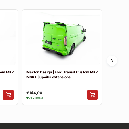
stom MK2
Maxton Design | Ford Transit Custom MK2
Maxton Des
MSRT | Spoiler extensions
MSRT | Side
€144,00
€199,00
Op voorraad
Op voorraad