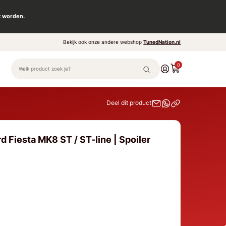
t worden.
Bekijk ook onze andere webshop
TunedNation.nl
0
Deel dit product
d Fiesta MK8 ST / ST-line | Spoiler