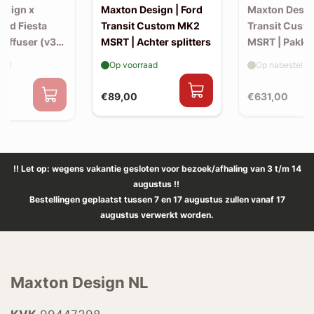
esign x
Maxton Design | Ford
Maxton Design
Ford Fiesta
Transit Custom MK2
Transit Cust
Diffuser (v3)
MSRT | Achter splitters
MSRT | Pakke
-back uitlaat
aad
Op voorraad
Op nabestellin
€89,00
€631,00
0
!! Let op: wegens vakantie gesloten voor bezoek/afhaling van 3 t/m 14
augustus !!
Bestellingen geplaatst tussen 7 en 17 augustus zullen vanaf 17
augustus verwerkt worden.
Maxton Design NL