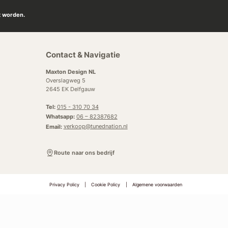
t worden.
Contact & Navigatie
Maxton Design NL
Overslagweg 5
2645 EK Delfgauw
Tel:
015 - 310 70 34
Whatsapp:
06 – 82387682
Email:
verkoop@tunednation.nl
Route naar ons bedrijf
Privacy Policy
|
Cookie Policy
|
Algemene voorwaarden