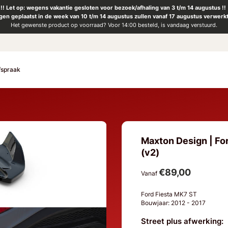
!! Let op: wegens vakantie gesloten voor bezoek/afhaling van 3 t/m 14 augustus !!
ngen geplaatst in de week van 10 t/m 14 augustus zullen vanaf 17 augustus verwerk
Het gewenste product op voorraad? Voor 14:00 besteld, is vandaag verstuurd.
fspraak
Maxton Design | For
(v2)
€89,00
Vanaf
Ford Fiesta MK7 ST
Bouwjaar: 2012 - 2017
Street plus afwerking: