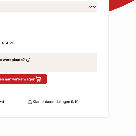
ST-RSD2G
ze werkplaats?
en aan winkelwagen
uwd
Klantenbeoordelingen 9/10