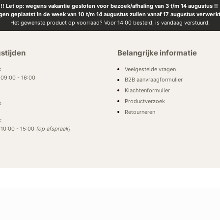
!! Let op: wegens vakantie gesloten voor bezoek/afhaling van 3 t/m 14 augustus !!
ngen geplaatst in de week van 10 t/m 14 augustus zullen vanaf 17 augustus verwerk
Het gewenste product op voorraad? Voor 14:00 besteld, is vandaag verstuurd.
stijden
Belangrijke informatie
Veelgestelde vragen
:
: 09:00 - 16:00
B2B aanvraagformulier
Klachtenformulier
Productverzoek
k
Retourneren
:
: 10:00 - 15:00
(op afspraak)