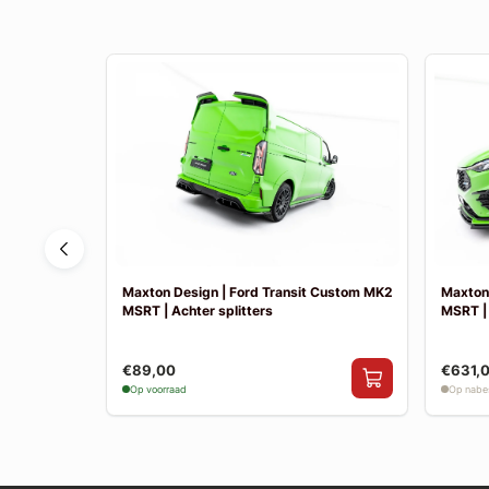
 Fiesta MK8
Maxton Design | Ford Transit Custom MK2
Maxton
k uitlaat
MSRT | Achter splitters
MSRT |
€89,00
€631,
Op voorraad
Op nabes