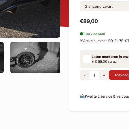
€89,00
1 op voorraad
Artikelnummer: FO-FI-7F-
Laten monteren in on
+
€ 55.00
incl. btw
-
+
Toevoeg
Kwaliteit, service & vertro