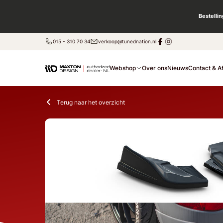
Bestelli
015 - 310 70 34
verkoop@tunednation.nl
Webshop
Over ons
Nieuws
Contact & A
Terug naar het overzicht