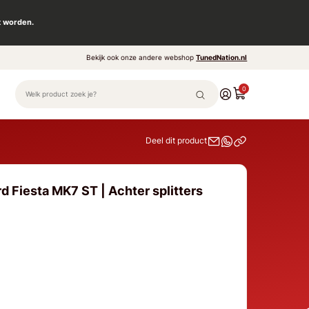
t worden.
Bekijk ook onze andere webshop
TunedNation.nl
0
Deel dit product
d Fiesta MK7 ST | Achter splitters