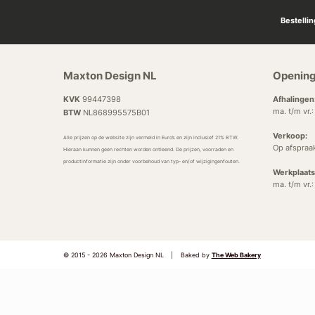
Bestelli
Maxton Design NL
Opening
KVK
99447398
Afhalingen
ma. t/m vr.
BTW
NL868995575B01
Verkoop:
Alle prijzen op de website zijn vermeld in Euro’s en zijn inclusief 21% BTW.
Op afspraa
Hieraan kunnen geen rechten worden ontleend. De prijzen, voorraden en
productinformatie zijn onder voorbehoud van typ- en/of wijzigingenfouten.
Werkplaats
ma. t/m vr.
© 2015 - 2026 Maxton Design NL
|
Baked by
The Web Bakery