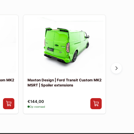
stom MK2
Maxton Design | Ford Transit Custom MK2
Maxton Des
MSRT | Spoiler extensions
MSRT | Side
€144,00
€199,00
Op voorraad
Op voorraad