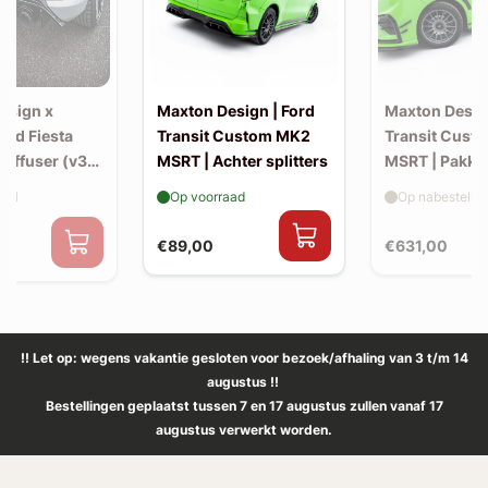
esign x
Maxton Design | Ford
Maxton Design
Ford Fiesta
Transit Custom MK2
Transit Cust
Diffuser (v3)
MSRT | Achter splitters
MSRT | Pakke
-back uitlaat
aad
Op voorraad
Op nabestellin
€89,00
€631,00
0
!! Let op: wegens vakantie gesloten voor bezoek/afhaling van 3 t/m 14
augustus !!
Bestellingen geplaatst tussen 7 en 17 augustus zullen vanaf 17
augustus verwerkt worden.