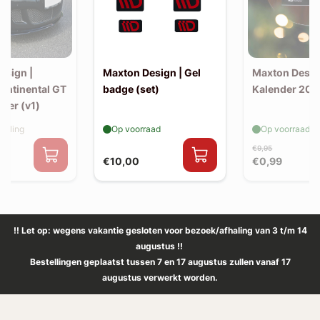
esign |
Maxton Design | Gel
Maxton Desig
Continental GT
badge (set)
Kalender 202
tter (v1)
elling
Op voorraad
Op voorraad
€9,95
€10,00
€0,99
!! Let op: wegens vakantie gesloten voor bezoek/afhaling van 3 t/m 14
augustus !!
Bestellingen geplaatst tussen 7 en 17 augustus zullen vanaf 17
augustus verwerkt worden.