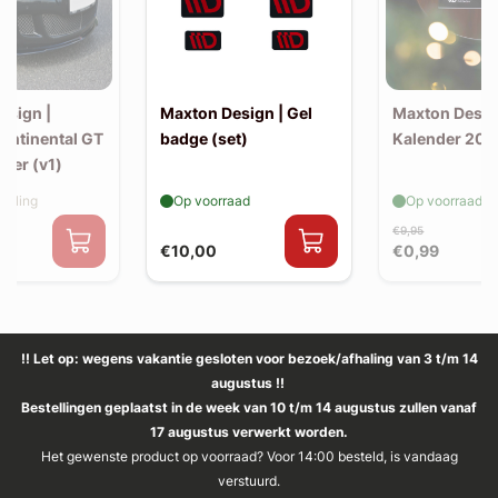
esign |
Maxton Design | Gel
Maxton Desig
Continental GT
badge (set)
Kalender 202
tter (v1)
elling
Op voorraad
Op voorraad
€9,95
€10,00
€0,99
!! Let op: wegens vakantie gesloten voor bezoek/afhaling van 3 t/m 14
augustus !!
Bestellingen geplaatst in de week van 10 t/m 14 augustus zullen vanaf
17 augustus verwerkt worden.
Het gewenste product op voorraad? Voor 14:00 besteld, is vandaag
verstuurd.