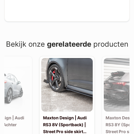
Bekijk onze
gerelateerde
producten
esign | Audi
Maxton Design | Audi
Maxton Desig
| Achter
RS3 8V (Sportback) |
RS3 8Y (Sport
Street Pro side skirt
Street Pro sid