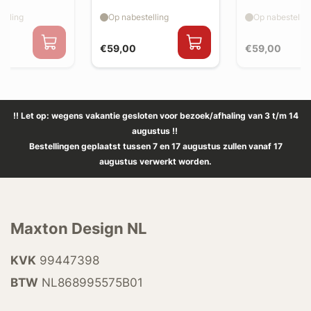
splitter flaps
splitter flaps
elling
Op nabestelling
Op nabestellin
€59,00
€59,00
!! Let op: wegens vakantie gesloten voor bezoek/afhaling van 3 t/m 14
augustus !!
Bestellingen geplaatst tussen 7 en 17 augustus zullen vanaf 17
augustus verwerkt worden.
Maxton Design NL
KVK
99447398
BTW
NL868995575B01