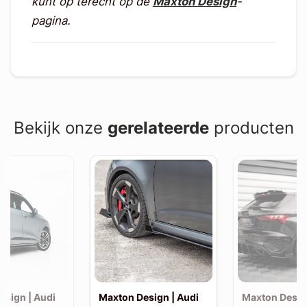
kunt op terecht op de
Maxton Design
-
pagina.
Bekijk onze
gerelateerde
producten
esign | Audi
Maxton Design | Audi
Maxton Desig