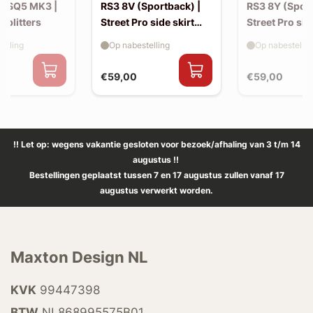
 / SQ5 MK3 |
RS3 8V (Sportback) |
RS3 8Y (Sport
 splitters
Street Pro side skirt
Street Pro sid
splitter flaps
splitter flaps
elling
Op nabestelling
Op nabestellin
€59,00
€59,00
!! Let op: wegens vakantie gesloten voor bezoek/afhaling van 3 t/m 14
augustus !!
Bestellingen geplaatst tussen 7 en 17 augustus zullen vanaf 17
augustus verwerkt worden.
Maxton Design NL
KVK
99447398
BTW
NL868995575B01