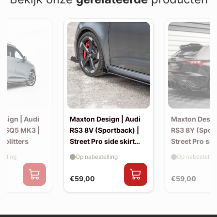
esign | Audi
Maxton Design | Audi
Maxton Desig
 / SQ5 MK3 |
RS3 8V (Sportback) |
RS3 8Y (Sport
 splitters
Street Pro side skirt
Street Pro sid
splitter flaps
splitter flaps
elling
Op nabestelling
Op nabestellin
€59,00
€59,00