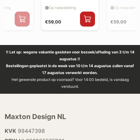
splitter flaps
splitter flaps
elling
Op nabestelling
Op nabestellin
€59,00
€59,00
!! Let op: wegens vakantie gesloten voor bezoek/afhaling van 3 t/m 14
augustus !!
Bestellingen geplaatst in de week van 10 t/m 14 augustus zullen vanaf
17 augustus verwerkt worden.
Het gewenste product op voorraad? Voor 14:00 besteld, is vandaag
verstuurd.
Maxton Design NL
KVK
99447398