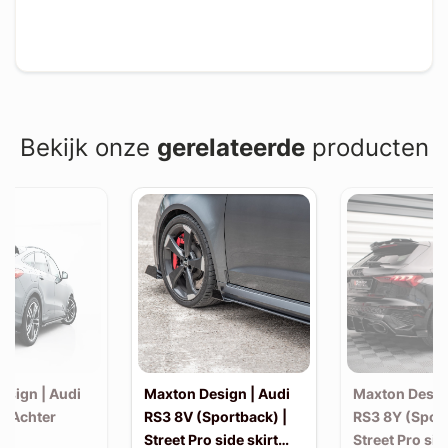
Bekijk onze
gerelateerde
producten
esign | Audi
Maxton Design | Audi
Maxton Desig
| Achter
RS3 8V (Sportback) |
RS3 8Y (Sport
Street Pro side skirt
Street Pro sid