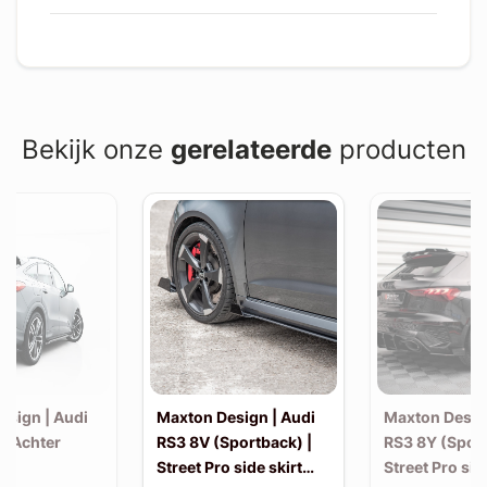
Bekijk onze
gerelateerde
producten
esign | Audi
Maxton Design | Audi
Maxton Desig
| Achter
RS3 8V (Sportback) |
RS3 8Y (Sport
Street Pro side skirt
Street Pro sid