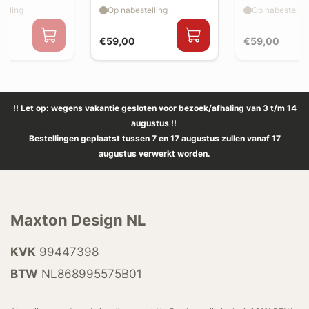
splitter flaps
splitter flaps
elling
Op nabestelling
Op nabestellin
€59,00
€59,00
!! Let op: wegens vakantie gesloten voor bezoek/afhaling van 3 t/m 14
augustus !!
Bestellingen geplaatst tussen 7 en 17 augustus zullen vanaf 17
augustus verwerkt worden.
Maxton Design NL
KVK
99447398
BTW
NL868995575B01