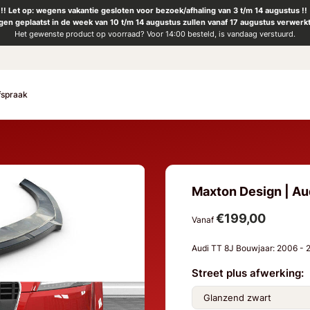
!! Let op: wegens vakantie gesloten voor bezoek/afhaling van 3 t/m 14 augustus !!
ngen geplaatst in de week van 10 t/m 14 augustus zullen vanaf 17 augustus verwerk
Het gewenste product op voorraad? Voor 14:00 besteld, is vandaag verstuurd.
fspraak
Maxton Design | Aud
€199,00
Vanaf
Audi TT 8J Bouwjaar: 2006 -
Street plus afwerking: