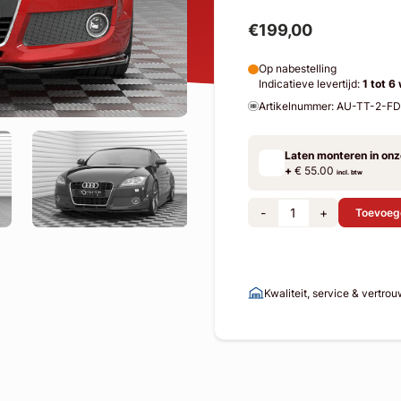
€199,00
Op nabestelling
Indicatieve levertijd:
1 tot 6
Artikelnummer: AU-TT-2-F
Laten monteren in on
+
€ 55.00
incl. btw
-
+
Toevoeg
Kwaliteit, service & vertro