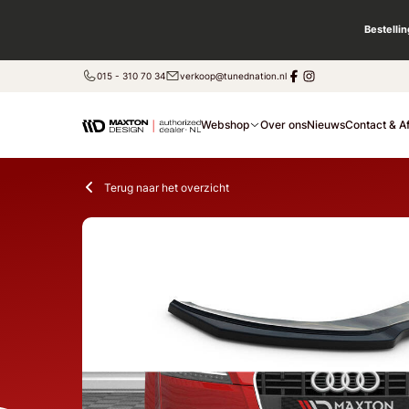
Bestelli
015 - 310 70 34
verkoop@tunednation.nl
Webshop
Over ons
Nieuws
Contact & A
Terug naar het overzicht