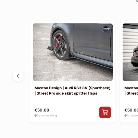
 | Achter
Maxton Design | Audi RS3 8V (Sportback)
Maxton 
| Street Pro side skirt splitter flaps
| Street
€59,00
€59,0
Op nabestelling
Op nabes