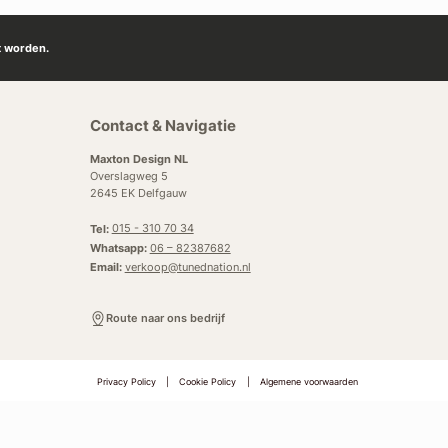
t worden.
Contact & Navigatie
Maxton Design NL
Overslagweg 5
2645 EK Delfgauw
Tel:
015 - 310 70 34
Whatsapp:
06 – 82387682
Email:
verkoop@tunednation.nl
Route naar ons bedrijf
Privacy Policy
|
Cookie Policy
|
Algemene voorwaarden