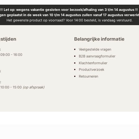
!! Let op: wegens vakantie gesloten voor bezoek/afhaling van 3 t/m 14 augustus !!
ngen geplaatst in de week van 10 t/m 14 augustus zullen vanaf 17 augustus verwerk
Het gewenste product op voorraad? Voor 14:00 besteld, is vandaag verstuurd.
stijden
Belangrijke informatie
Veelgestelde vragen
:
: 09:00 - 16:00
B2B aanvraagformulier
Klachtenformulier
Productverzoek
k
Retourneren
:
: 10:00 - 15:00
(op afspraak)