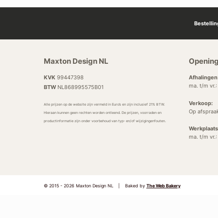
Bestelli
Maxton Design NL
Opening
KVK
99447398
Afhalingen
ma. t/m vr.
BTW
NL868995575B01
Verkoop:
Alle prijzen op de website zijn vermeld in Euro’s en zijn inclusief 21% BTW.
Op afspraa
Hieraan kunnen geen rechten worden ontleend. De prijzen, voorraden en
productinformatie zijn onder voorbehoud van typ- en/of wijzigingenfouten.
Werkplaats
ma. t/m vr.
© 2015 - 2026 Maxton Design NL
|
Baked by
The Web Bakery