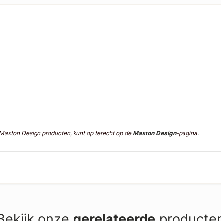
n Maxton Design producten, kunt op terecht op de
Maxton Design
-pagina.
Bekijk onze
gerelateerde
producte