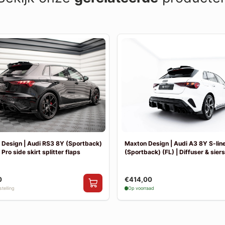
Design | Audi RS3 8Y (Sportback)
Maxton Design | Audi A3 8Y S-lin
 Pro side skirt splitter flaps
(Sportback) (FL) | Diffuser & sier
0
€414,00
telling
Op voorraad