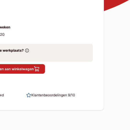
 weken
D2G
ze werkplaats?
en aan winkelwagen
uwd
Klantenbeoordelingen 9/10