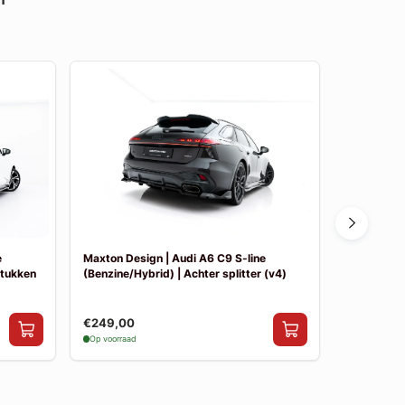
e
Maxton Design | Audi A6 C9 S-line
Maxton Des
stukken
(Benzine/Hybrid) | Achter splitter (v4)
(Benzine/Hy
€249,00
€249,00
Op voorraad
Op voorraad