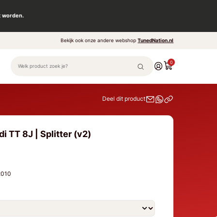
t worden.
Bekijk ook onze andere webshop
TunedNation.nl
0
Deel dit product
i TT 8J | Splitter (v2)
 2010