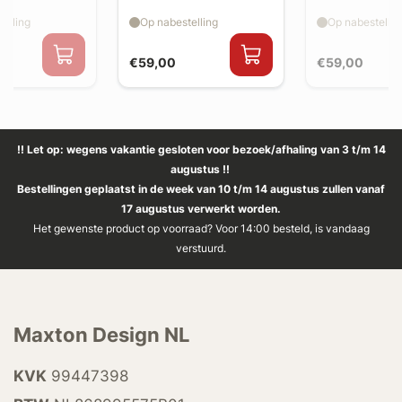
splitter flaps
splitter flaps
elling
Op nabestelling
Op nabestellin
€59,00
€59,00
!! Let op: wegens vakantie gesloten voor bezoek/afhaling van 3 t/m 14
augustus !!
Bestellingen geplaatst in de week van 10 t/m 14 augustus zullen vanaf
17 augustus verwerkt worden.
Het gewenste product op voorraad? Voor 14:00 besteld, is vandaag
verstuurd.
Maxton Design NL
KVK
99447398