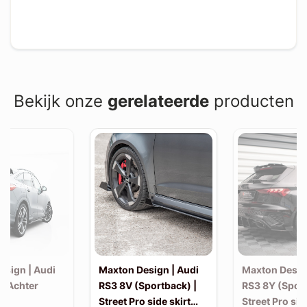
Bekijk onze
gerelateerde
producten
esign | Audi
Maxton Design | Audi
Maxton Desig
| Achter
RS3 8V (Sportback) |
RS3 8Y (Sport
Street Pro side skirt
Street Pro sid