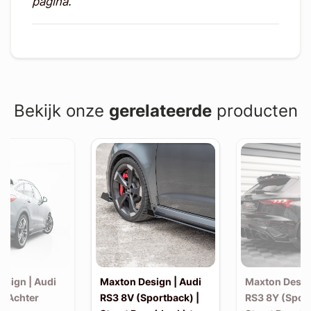
pagina.
Bekijk onze
gerelateerde
producten
esign | Audi
Maxton Design | Audi
Maxton Desig
| Achter
RS3 8V (Sportback) |
RS3 8Y (Sport