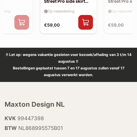
Street Pro side skirt
Street Pro sid
splitter flaps
splitter flaps
elling
Op nabestelling
Op nabestellin
€59,00
€59,00
!! Let op: wegens vakantie gesloten voor bezoek/afhaling van 3 t/m 14
augustus !!
Bestellingen geplaatst tussen 7 en 17 augustus zullen vanaf 17
augustus verwerkt worden.
Maxton Design NL
KVK
99447398
BTW
NL868995575B01