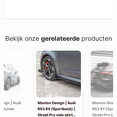
Bekijk onze
gerelateerde
producten
esign | Audi
Maxton Design | Audi
Maxton Desig
| Achter
RS3 8V (Sportback) |
RS3 8Y (Sport
Street Pro side skirt
Street Pro sid