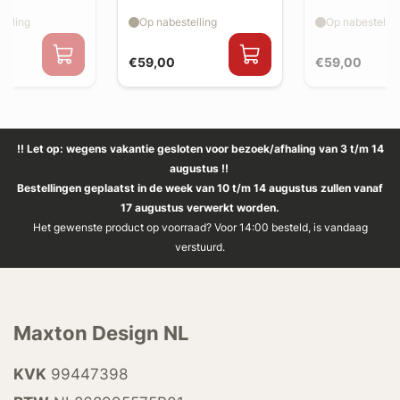
splitter flaps
splitter flaps
elling
Op nabestelling
Op nabestellin
€59,00
€59,00
!! Let op: wegens vakantie gesloten voor bezoek/afhaling van 3 t/m 14
augustus !!
Bestellingen geplaatst in de week van 10 t/m 14 augustus zullen vanaf
17 augustus verwerkt worden.
Het gewenste product op voorraad? Voor 14:00 besteld, is vandaag
verstuurd.
Maxton Design NL
KVK
99447398