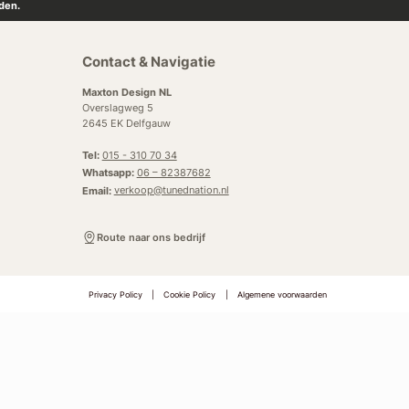
den.
Contact & Navigatie
Maxton Design NL
Overslagweg 5
2645 EK Delfgauw
Tel:
015 - 310 70 34
Whatsapp:
06 – 82387682
Email:
verkoop@tunednation.nl
Route naar ons bedrijf
Privacy Policy
|
Cookie Policy
|
Algemene voorwaarden