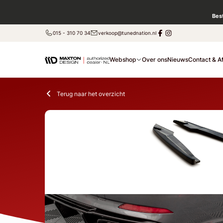
Bes
015 - 310 70 34
verkoop@tunednation.nl
Webshop
Over ons
Nieuws
Contact & A
Terug naar het overzicht