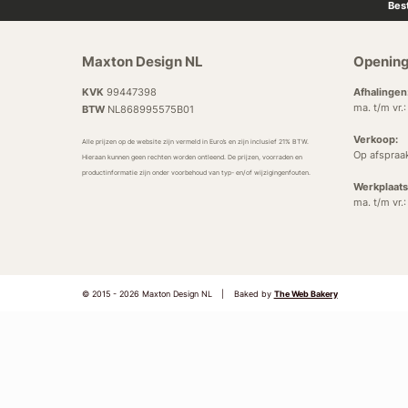
Bes
Maxton Design NL
Opening
KVK
99447398
Afhalingen
ma. t/m vr.
BTW
NL868995575B01
Verkoop:
Alle prijzen op de website zijn vermeld in Euro’s en zijn inclusief 21% BTW.
Op afspraa
Hieraan kunnen geen rechten worden ontleend. De prijzen, voorraden en
productinformatie zijn onder voorbehoud van typ- en/of wijzigingenfouten.
Werkplaats
ma. t/m vr.
© 2015 - 2026 Maxton Design NL
|
Baked by
The Web Bakery