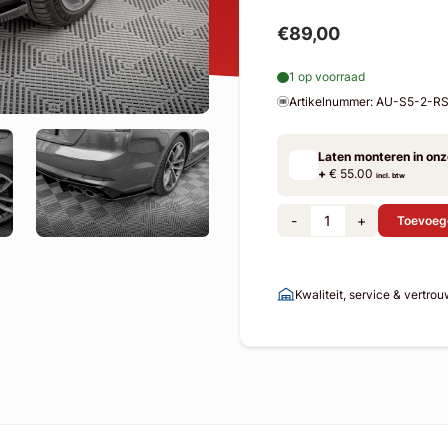
€89,00
1 op voorraad
Artikelnummer: AU-S5-2-R
Laten monteren in on
+
€ 55.00
incl. btw
-
+
Toevoeg
Kwaliteit, service & vertro