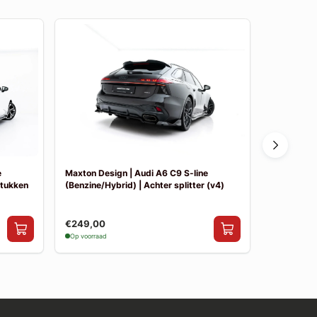
e
Maxton Design | Audi A6 C9 S-line
Maxton Des
stukken
(Benzine/Hybrid) | Achter splitter (v4)
(Benzine/Hy
€249,00
€249,00
Op voorraad
Op voorraad