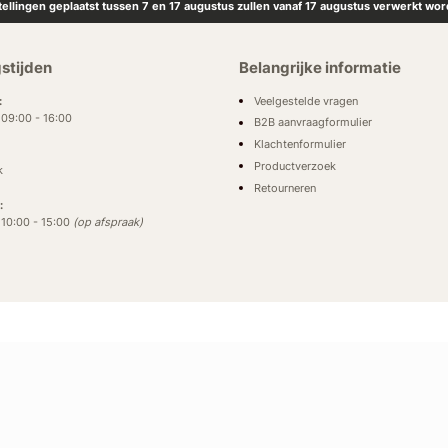
tellingen geplaatst tussen 7 en 17 augustus zullen vanaf 17 augustus verwerkt wor
stijden
Belangrijke informatie
Veelgestelde vragen
:
: 09:00 - 16:00
B2B aanvraagformulier
Klachtenformulier
Productverzoek
k
Retourneren
:
: 10:00 - 15:00
(op afspraak)