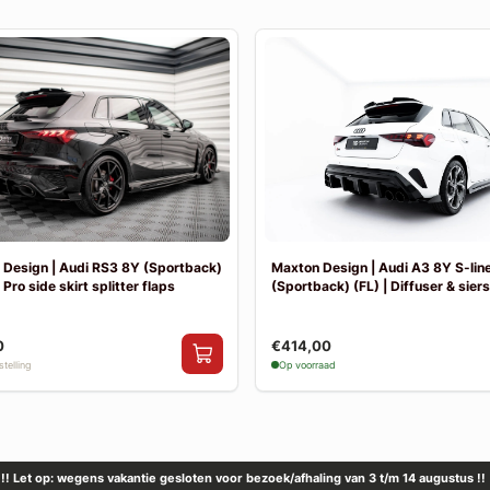
Design | Audi RS3 8Y (Sportback)
Maxton Design | Audi A3 8Y S-lin
 Pro side skirt splitter flaps
(Sportback) (FL) | Diffuser & sier
0
€414,00
telling
Op voorraad
!! Let op: wegens vakantie gesloten voor bezoek/afhaling van 3 t/m 14 augustus !!