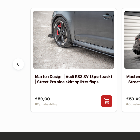
 | Achter
Maxton Design | Audi RS3 8V (Sportback)
Maxton 
| Street Pro side skirt splitter flaps
| Street
€59,00
€59,0
Op nabestelling
Op nabes