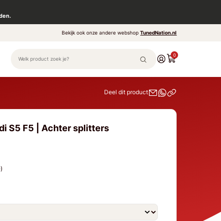
den.
Bekijk ook onze andere webshop
TunedNation.nl
0
Deel dit product
i S5 F5 | Achter splitters
e)