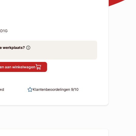
SD1G
ze werkplaats?
en aan winkelwagen
uwd
Klantenbeoordelingen 9/10