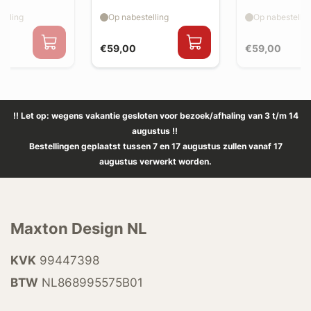
splitter flaps
splitter flaps
elling
Op nabestelling
Op nabestellin
€59,00
€59,00
!! Let op: wegens vakantie gesloten voor bezoek/afhaling van 3 t/m 14
augustus !!
Bestellingen geplaatst tussen 7 en 17 augustus zullen vanaf 17
augustus verwerkt worden.
Maxton Design NL
KVK
99447398
BTW
NL868995575B01