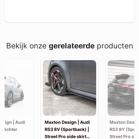
Bekijk onze
gerelateerde
producten
esign | Audi
Maxton Design | Audi
Maxton Desig
| Achter
RS3 8V (Sportback) |
RS3 8Y (Sport
Street Pro side skirt
Street Pro sid