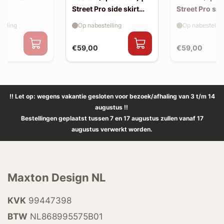
Street Pro side skirt
Street Pro sid
splitter flaps
splitter flaps
elling
Op nabestelling
Op nabestellin
€59,00
€59,00
!! Let op: wegens vakantie gesloten voor bezoek/afhaling van 3 t/m 14
augustus !!
Bestellingen geplaatst tussen 7 en 17 augustus zullen vanaf 17
augustus verwerkt worden.
Maxton Design NL
KVK
99447398
BTW
NL868995575B01