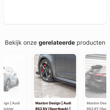
Bekijk onze
gerelateerde
producten
esign | Audi
Maxton Design | Audi
Maxton Desig
| Achter
RS3 8V (Sportback) |
RS3 8Y (Sport