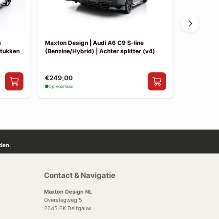
e
Maxton Design | Audi A6 C9 S-line
Maxton Des
stukken
(Benzine/Hybrid) | Achter splitter (v4)
(Benzine/Hy
€249,00
€249,00
Op voorraad
Op voorraad
den.
Contact & Navigatie
Maxton Design NL
Overslagweg 5
2645 EK Delfgauw