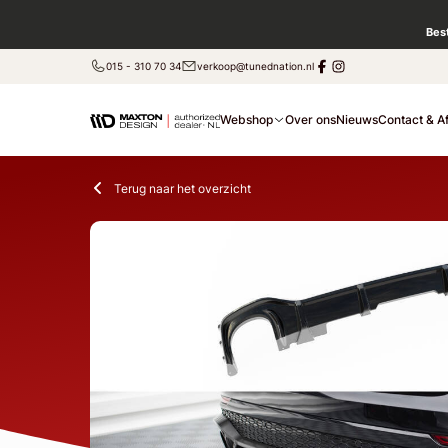
Bes
015 - 310 70 34
verkoop@tunednation.nl
Webshop
Over ons
Nieuws
Contact & A
Terug naar het overzicht