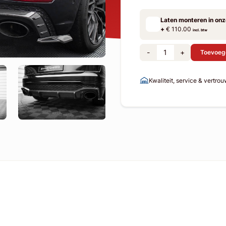
Laten monteren in on
+
€ 110.00
incl. btw
-
+
Toevoeg
Kwaliteit, service & vertro