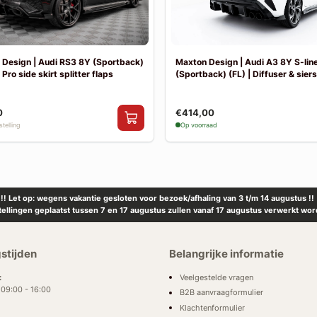
Design | Audi RS3 8Y (Sportback)
Maxton Design | Audi A3 8Y S-lin
 Pro side skirt splitter flaps
(Sportback) (FL) | Diffuser & sier
0
€414,00
telling
Op voorraad
!! Let op: wegens vakantie gesloten voor bezoek/afhaling van 3 t/m 14 augustus !!
tellingen geplaatst tussen 7 en 17 augustus zullen vanaf 17 augustus verwerkt wor
stijden
Belangrijke informatie
Veelgestelde vragen
:
: 09:00 - 16:00
B2B aanvraagformulier
Klachtenformulier