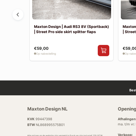
 | Achter
Maxton Design | Audi RS3 8V (Sportback)
Maxton 
| Street Pro side skirt splitter flaps
| Street
€59,00
€59,0
Op nabestelling
Op nabes
Bes
Maxton Design NL
Opening
KVK
99447398
Afhalingen
ma. t/m vr.
BTW
NL868995575B01
Verkoop:
Alle prijzen op de website zijn vermeld in Euro’s en zijn inclusief 21% BTW.