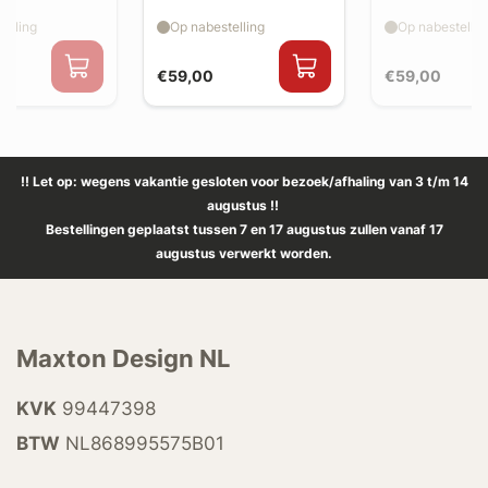
splitter flaps
splitter flaps
elling
Op nabestelling
Op nabestellin
€59,00
€59,00
!! Let op: wegens vakantie gesloten voor bezoek/afhaling van 3 t/m 14
augustus !!
Bestellingen geplaatst tussen 7 en 17 augustus zullen vanaf 17
augustus verwerkt worden.
Maxton Design NL
KVK
99447398
BTW
NL868995575B01