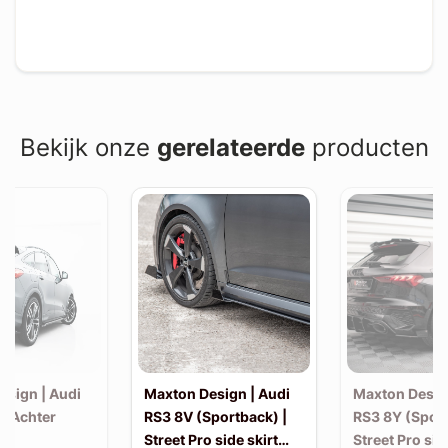
Bekijk onze
gerelateerde
producten
esign | Audi
Maxton Design | Audi
Maxton Desig
| Achter
RS3 8V (Sportback) |
RS3 8Y (Sport
Street Pro side skirt
Street Pro sid