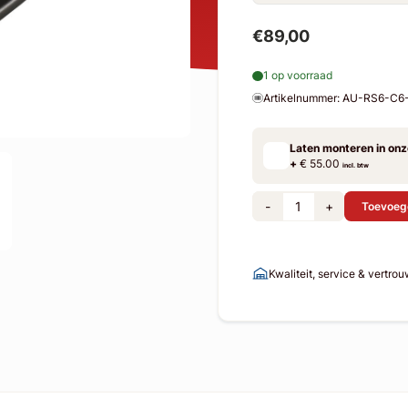
€89,00
1 op voorraad
Artikelnummer: AU-RS6-C
Laten monteren in on
+
€ 55.00
incl. btw
-
+
Toevoeg
Kwaliteit, service & vertro