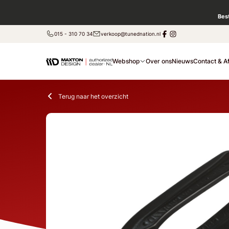
Bes
015 - 310 70 34
verkoop@tunednation.nl
Webshop
Over ons
Nieuws
Contact & A
Terug naar het overzicht