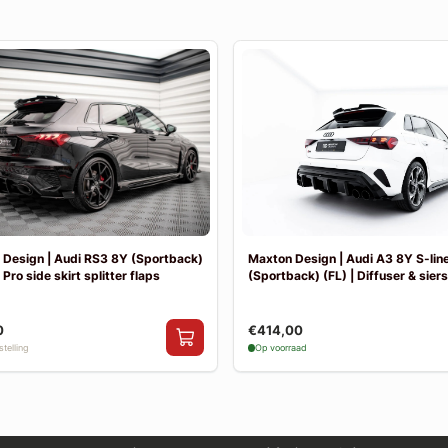
Design | Audi RS3 8Y (Sportback)
Maxton Design | Audi A3 8Y S-lin
 Pro side skirt splitter flaps
(Sportback) (FL) | Diffuser & sier
0
€414,00
telling
Op voorraad