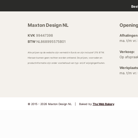
Bes
Maxton Design NL
Opening
KVK
99447398
Afhalingen
ma. t/m vr.
BTW
NL868995575B01
Verkoop:
Alle prijzen op de website zijn vermeld in Euro’s en zijn inclusief 21% BTW.
Op afspraa
Hieraan kunnen geen rechten worden ontleend. De prijzen, voorraden en
productinformatie zijn onder voorbehoud van typ- en/of wijzigingenfouten.
Werkplaats
ma. t/m vr.
© 2015 - 2026 Maxton Design NL
|
Baked by
The Web Bakery