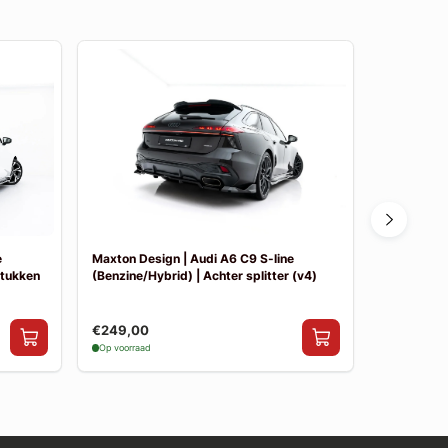
e
Maxton Design | Audi A6 C9 S-line
Maxton Des
stukken
(Benzine/Hybrid) | Achter splitter (v4)
(Benzine/Hy
€249,00
€249,00
Op voorraad
Op voorraad