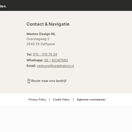
den.
Contact & Navigatie
Maxton Design NL
Overslagweg 5
2645 EK Delfgauw
Tel:
015 - 310 70 34
Whatsapp:
06 – 82387682
Email:
verkoop@tunednation.nl
Route naar ons bedrijf
Privacy Policy
|
Cookie Policy
|
Algemene voorwaarden