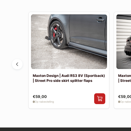
 | Achter
Maxton Design | Audi RS3 8V (Sportback)
Maxton 
| Street Pro side skirt splitter flaps
| Street
€59,00
€59,0
Op nabestelling
Op nabes