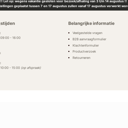
!! Let op: wegens vakantie gesloten voor bezoek/afhaling van 3 t/m 14 augustus !!
tellingen geplaatst tussen 7 en 17 augustus zullen vanaf 17 augustus verwerkt wor
stijden
Belangrijke informatie
Veelgestelde vragen
:
: 09:00 - 16:00
B2B aanvraagformulier
Klachtenformulier
Productverzoek
k
Retourneren
:
: 10:00 - 15:00
(op afspraak)