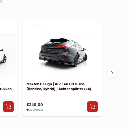
n
e
Maxton Design | Audi A6 C9 S-line
Maxton Des
stukken
(Benzine/Hybrid) | Achter splitter (v4)
(Benzine/Hy
€249,00
€249,00
Op voorraad
Op voorraad