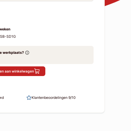
 weken
F-SB-SD1G
ze werkplaats?
en aan winkelwagen
uwd
Klantenbeoordelingen 9/10