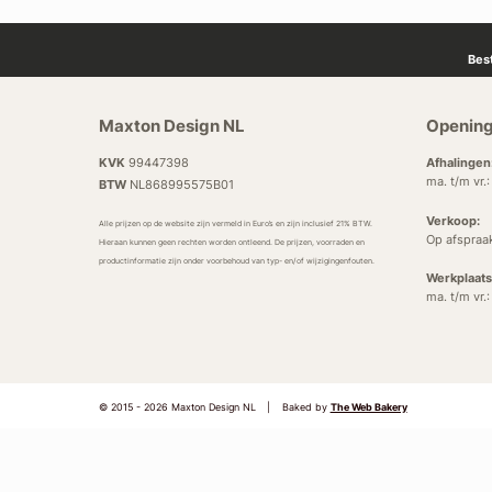
Bes
Maxton Design NL
Opening
KVK
99447398
Afhalingen
ma. t/m vr.
BTW
NL868995575B01
Verkoop:
Alle prijzen op de website zijn vermeld in Euro’s en zijn inclusief 21% BTW.
Op afspraa
Hieraan kunnen geen rechten worden ontleend. De prijzen, voorraden en
productinformatie zijn onder voorbehoud van typ- en/of wijzigingenfouten.
Werkplaats
ma. t/m vr.
© 2015 - 2026 Maxton Design NL
|
Baked by
The Web Bakery