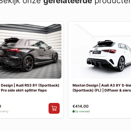
Bekijk onze
gerelateerde
producte
Design | Audi RS3 8Y (Sportback)
Maxton Design | Audi A3 8Y S-lin
 Pro side skirt splitter flaps
(Sportback) (FL) | Diffuser & sier
0
€414,00
telling
Op voorraad