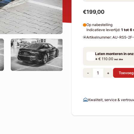
€199,00
Op nabestelling
Indicatieve levertijd:
1 tot 6
Artikelnummer: AU-RS5-2
Laten monteren in on
+
€ 110.00
incl. btw
-
+
Toevoeg
Kwaliteit, service & vertro