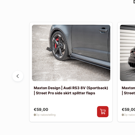
 | Achter
Maxton Design | Audi RS3 8V (Sportback)
Maxton 
| Street Pro side skirt splitter flaps
| Street
€59,00
€59,0
Op nabestelling
Op nabes