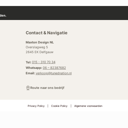
den.
Contact & Navigatie
Maxton Design NL
Overslagweg 5
2645 EK Delfgauw
Tel:
015 - 310 70 34
Whatsapp:
06 – 82387682
Email:
verkoop@tunednation.nl
Route naar ons bedrijf
Privacy Policy
|
Cookie Policy
|
Algemene voorwaarden