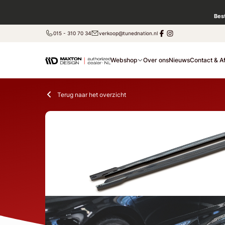
Bes
015 - 310 70 34
verkoop@tunednation.nl
Webshop
Over ons
Nieuws
Contact & A
Terug naar het overzicht