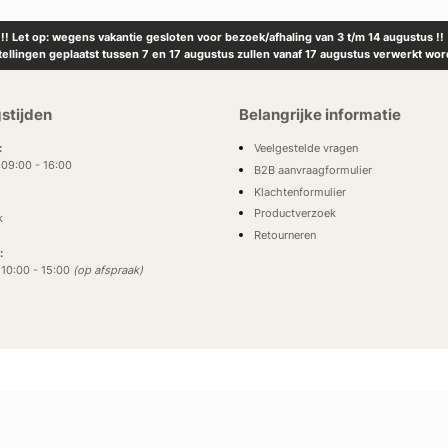
!! Let op: wegens vakantie gesloten voor bezoek/afhaling van 3 t/m 14 augustus !!
tellingen geplaatst tussen 7 en 17 augustus zullen vanaf 17 augustus verwerkt wor
stijden
Belangrijke informatie
Veelgestelde vragen
:
: 09:00 - 16:00
B2B aanvraagformulier
Klachtenformulier
Productverzoek
k
Retourneren
:
: 10:00 - 15:00
(op afspraak)