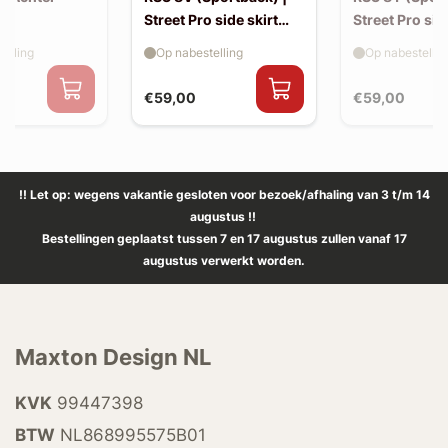
Street Pro side skirt
Street Pro sid
splitter flaps
splitter flaps
elling
Op nabestelling
Op nabestellin
€59,00
€59,00
!! Let op: wegens vakantie gesloten voor bezoek/afhaling van 3 t/m 14
augustus !!
Bestellingen geplaatst tussen 7 en 17 augustus zullen vanaf 17
augustus verwerkt worden.
Maxton Design NL
KVK
99447398
BTW
NL868995575B01