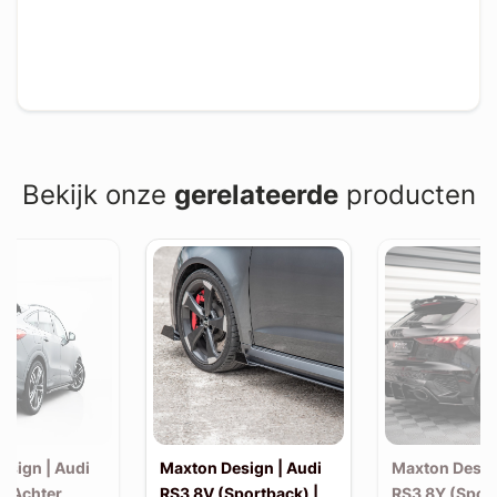
Bekijk onze
gerelateerde
producten
esign | Audi
Maxton Design | Audi
Maxton Desig
| Achter
RS3 8V (Sportback) |
RS3 8Y (Sport