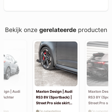
Bekijk onze
gerelateerde
producten
esign | Audi
Maxton Design | Audi
Maxton Desig
| Achter
RS3 8V (Sportback) |
RS3 8Y (Sport
Street Pro side skirt
Street Pro sid
splitter flaps
splitter flaps
elling
Op nabestelling
Op nabestellin