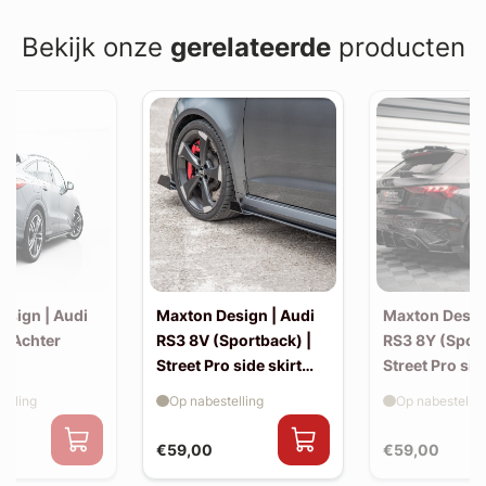
Bekijk onze
gerelateerde
producten
esign | Audi
Maxton Design | Audi
Maxton Desig
| Achter
RS3 8V (Sportback) |
RS3 8Y (Sport
Street Pro side skirt
Street Pro sid
splitter flaps
splitter flaps
elling
Op nabestelling
Op nabestellin
€59,00
€59,00