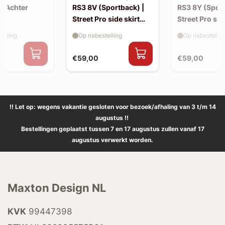
| Achter
RS3 8V (Sportback) |
RS3 8Y (Sport
Street Pro side skirt
Street Pro sid
splitter flaps
splitter flaps
elling
Op nabestelling
Op nabestellin
€59,00
€59,00
!! Let op: wegens vakantie gesloten voor bezoek/afhaling van 3 t/m 14
augustus !!
Bestellingen geplaatst tussen 7 en 17 augustus zullen vanaf 17
augustus verwerkt worden.
Maxton Design NL
KVK
99447398