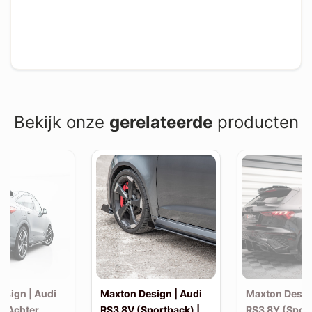
Bekijk onze
gerelateerde
producten
esign | Audi
Maxton Design | Audi
Maxton Desig
| Achter
RS3 8V (Sportback) |
RS3 8Y (Sport