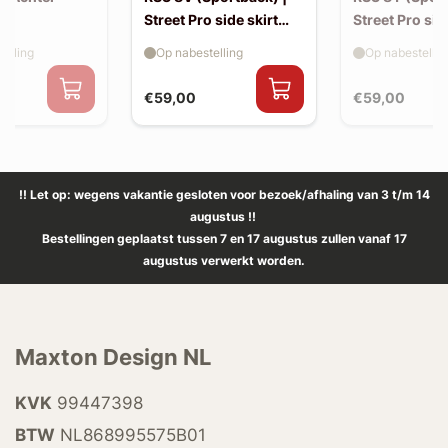
Street Pro side skirt
Street Pro sid
splitter flaps
splitter flaps
elling
Op nabestelling
Op nabestellin
€59,00
€59,00
!! Let op: wegens vakantie gesloten voor bezoek/afhaling van 3 t/m 14
augustus !!
Bestellingen geplaatst tussen 7 en 17 augustus zullen vanaf 17
augustus verwerkt worden.
Maxton Design NL
KVK
99447398
BTW
NL868995575B01