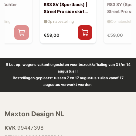
| Achter
RS3 8V (Sportback) |
RS3 8Y (Sport
Street Pro side skirt
Street Pro sid
splitter flaps
splitter flaps
elling
Op nabestelling
Op nabestellin
€59,00
€59,00
!! Let op: wegens vakantie gesloten voor bezoek/afhaling van 3 t/m 14
augustus !!
Bestellingen geplaatst tussen 7 en 17 augustus zullen vanaf 17
augustus verwerkt worden.
Maxton Design NL
KVK
99447398