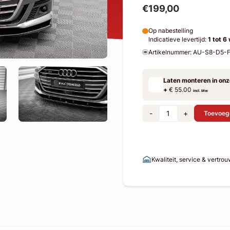
€199,00
Op nabestelling
Indicatieve levertijd:
1 tot 6
Artikelnummer: AU-S8-D5-
Laten monteren in on
+
€ 55.00
incl. btw
-
+
Toevoeg
Kwaliteit, service & vertro