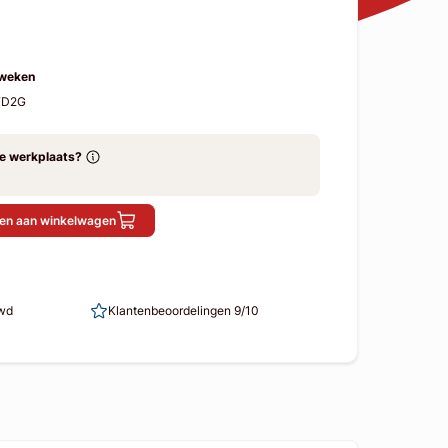
 weken
FD2G
ze werkplaats?
en aan winkelwagen
uwd
Klantenbeoordelingen 9/10