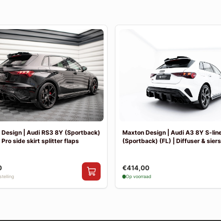
Design | Audi RS3 8Y (Sportback)
Maxton Design | Audi A3 8Y S-lin
 Pro side skirt splitter flaps
(Sportback) (FL) | Diffuser & sier
0
€414,00
telling
Op voorraad