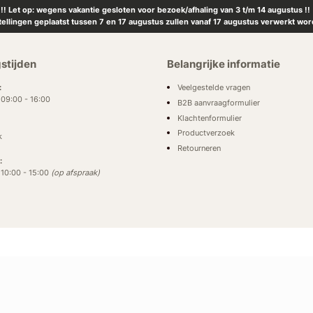
!! Let op: wegens vakantie gesloten voor bezoek/afhaling van 3 t/m 14 augustus !!
tellingen geplaatst tussen 7 en 17 augustus zullen vanaf 17 augustus verwerkt wor
stijden
Belangrijke informatie
Veelgestelde vragen
:
: 09:00 - 16:00
B2B aanvraagformulier
Klachtenformulier
Productverzoek
k
Retourneren
:
: 10:00 - 15:00
(op afspraak)