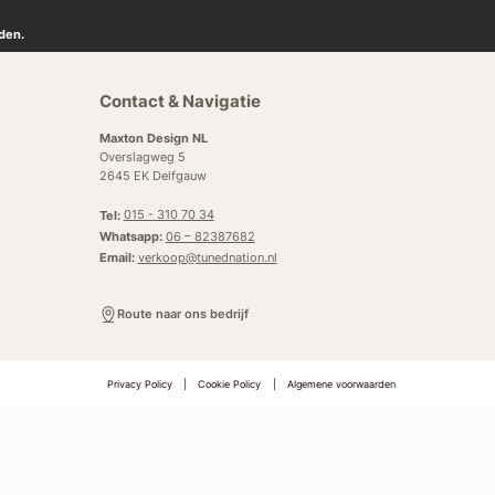
den.
Contact & Navigatie
Maxton Design NL
Overslagweg 5
2645 EK Delfgauw
Tel:
015 - 310 70 34
Whatsapp:
06 – 82387682
Email:
verkoop@tunednation.nl
Route naar ons bedrijf
Privacy Policy
|
Cookie Policy
|
Algemene voorwaarden