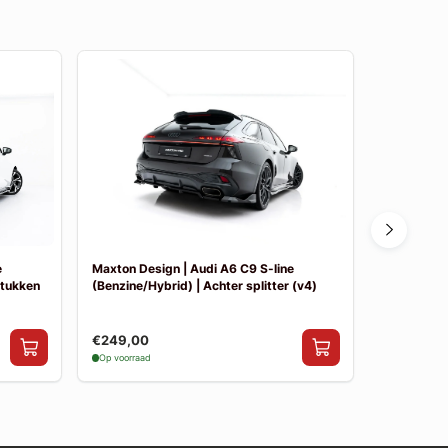
e
Maxton Design | Audi A6 C9 S-line
Maxton Des
stukken
(Benzine/Hybrid) | Achter splitter (v4)
(Benzine/Hy
€249,00
€249,00
Op voorraad
Op voorraad