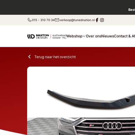
Bes
015 - 310 70 34
verkoop@tunednation.nl
Webshop
Over ons
Nieuws
Contact & A
Terug naar het overzicht