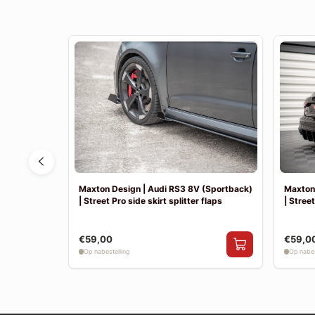
 | Achter
Maxton Design | Audi RS3 8V (Sportback)
Maxton 
| Street Pro side skirt splitter flaps
| Street
€59,00
€59,0
Op nabestelling
Op nabes