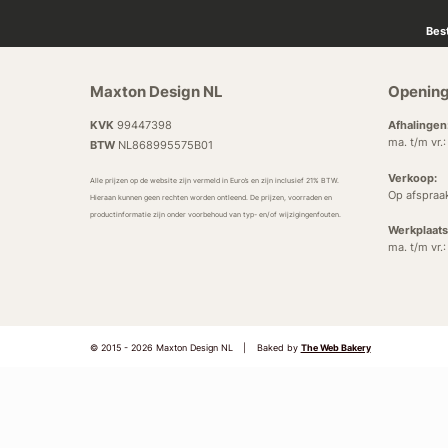
Bes
Maxton Design NL
Opening
KVK
99447398
Afhalingen
ma. t/m vr.
BTW
NL868995575B01
Verkoop:
Alle prijzen op de website zijn vermeld in Euro’s en zijn inclusief 21% BTW.
Op afspraa
Hieraan kunnen geen rechten worden ontleend. De prijzen, voorraden en
productinformatie zijn onder voorbehoud van typ- en/of wijzigingenfouten.
Werkplaats
ma. t/m vr.
© 2015 - 2026 Maxton Design NL
|
Baked by
The Web Bakery