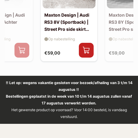
esign | Audi
Maxton Design | Audi
Maxton Desig
| Achter
RS3 8V (Sportback) |
RS3 8Y (Sport
Street Pro side skirt
Street Pro sid
splitter flaps
splitter flaps
elling
Op nabestelling
Op nabestellin
€59,00
€59,00
!! Let op: wegens vakantie gesloten voor bezoek/afhaling van 3 t/m 14
augustus !!
Bestellingen geplaatst in de week van 10 t/m 14 augustus zullen vanaf
17 augustus verwerkt worden.
Het gewenste product op voorraad? Voor 14:00 besteld, is vandaag
verstuurd.