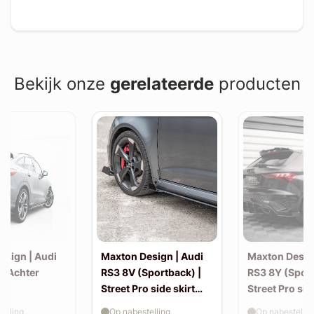
Bekijk onze
gerelateerde
producten
esign | Audi
Maxton Design | Audi
Maxton Desig
| Achter
RS3 8V (Sportback) |
RS3 8Y (Sport
Street Pro side skirt
Street Pro sid
splitter flaps
splitter flaps
elling
Op nabestelling
Op nabestellin