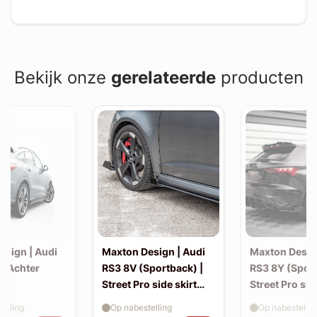
Bekijk onze
gerelateerde
producten
esign | Audi
Maxton Design | Audi
Maxton Desig
| Achter
RS3 8V (Sportback) |
RS3 8Y (Sport
Street Pro side skirt
Street Pro sid
splitter flaps
splitter flaps
elling
Op nabestelling
Op nabestellin