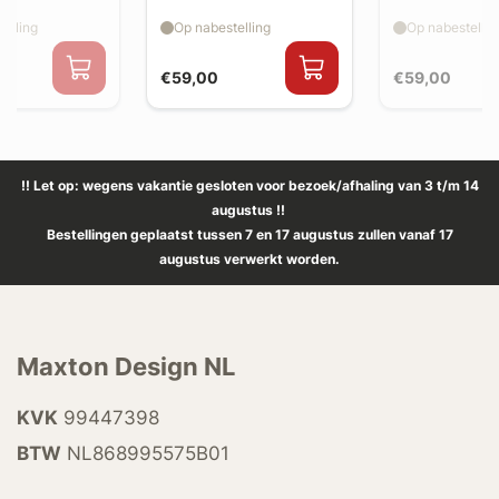
splitter flaps
splitter flaps
elling
Op nabestelling
Op nabestellin
€59,00
€59,00
!! Let op: wegens vakantie gesloten voor bezoek/afhaling van 3 t/m 14
augustus !!
Bestellingen geplaatst tussen 7 en 17 augustus zullen vanaf 17
augustus verwerkt worden.
Maxton Design NL
KVK
99447398
BTW
NL868995575B01