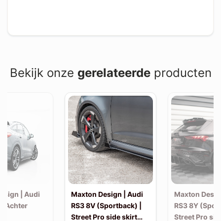
Bekijk onze
gerelateerde
producten
esign | Audi
Maxton Design | Audi
Maxton Desig
| Achter
RS3 8V (Sportback) |
RS3 8Y (Sport
Street Pro side skirt
Street Pro sid