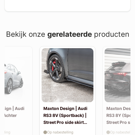
Bekijk onze
gerelateerde
producten
esign | Audi
Maxton Design | Audi
Maxton Desig
| Achter
RS3 8V (Sportback) |
RS3 8Y (Sport
Street Pro side skirt
Street Pro sid
splitter flaps
splitter flaps
elling
Op nabestelling
Op nabestellin