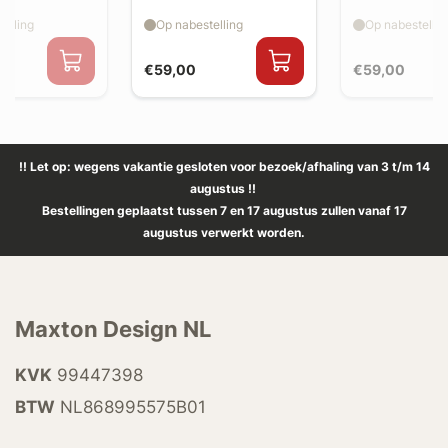
splitter flaps
splitter flaps
elling
Op nabestelling
Op nabestellin
€59,00
€59,00
!! Let op: wegens vakantie gesloten voor bezoek/afhaling van 3 t/m 14
augustus !!
Bestellingen geplaatst tussen 7 en 17 augustus zullen vanaf 17
augustus verwerkt worden.
Maxton Design NL
KVK
99447398
BTW
NL868995575B01