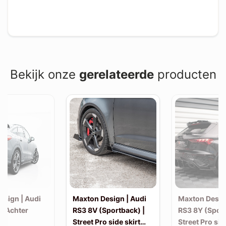
Bekijk onze
gerelateerde
producten
esign | Audi
Maxton Design | Audi
Maxton Desig
| Achter
RS3 8V (Sportback) |
RS3 8Y (Sport
Street Pro side skirt
Street Pro sid