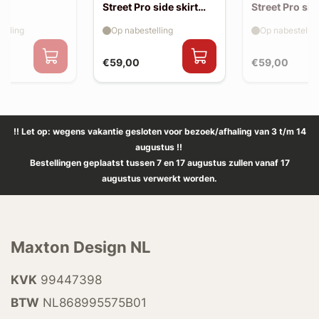
Street Pro side skirt
Street Pro sid
splitter flaps
splitter flaps
elling
Op nabestelling
Op nabestellin
€59,00
€59,00
!! Let op: wegens vakantie gesloten voor bezoek/afhaling van 3 t/m 14
augustus !!
Bestellingen geplaatst tussen 7 en 17 augustus zullen vanaf 17
augustus verwerkt worden.
Maxton Design NL
KVK
99447398
BTW
NL868995575B01