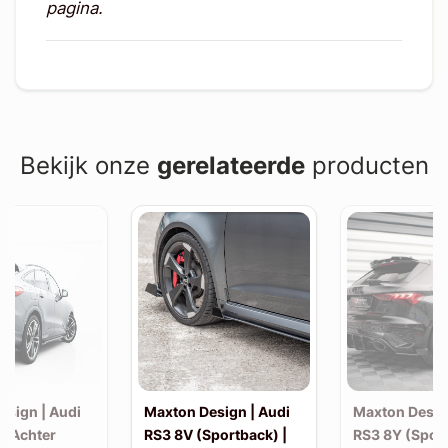
pagina.
Bekijk onze
gerelateerde
producten
esign | Audi
Maxton Design | Audi
Maxton Desig
| Achter
RS3 8V (Sportback) |
RS3 8Y (Sport