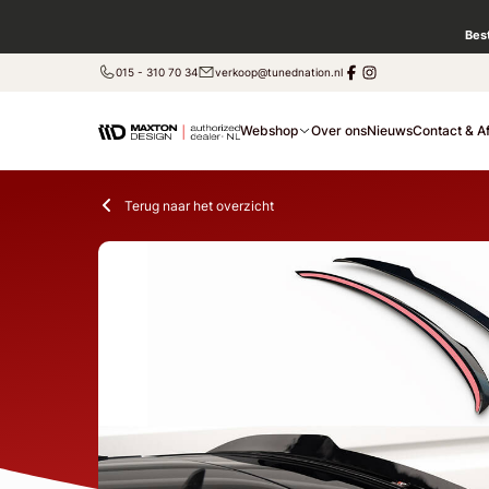
Bes
015 - 310 70 34
verkoop@tunednation.nl
Webshop
Over ons
Nieuws
Contact & A
Terug naar het overzicht