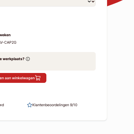
 weken
-AV-CAP2G
ze werkplaats?
en aan winkelwagen
uwd
Klantenbeoordelingen 9/10