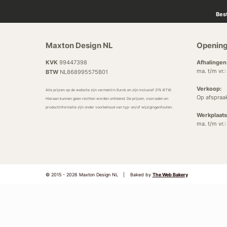
Bes
Maxton Design NL
Opening
KVK
99447398
Afhalingen
ma. t/m vr.
BTW
NL868995575B01
Verkoop:
Alle prijzen op de website zijn vermeld in Euro’s en zijn inclusief 21% BTW.
Op afspraa
Hieraan kunnen geen rechten worden ontleend. De prijzen, voorraden en
productinformatie zijn onder voorbehoud van typ- en/of wijzigingenfouten.
Werkplaats
ma. t/m vr.
© 2015 - 2026 Maxton Design NL
|
Baked by
The Web Bakery