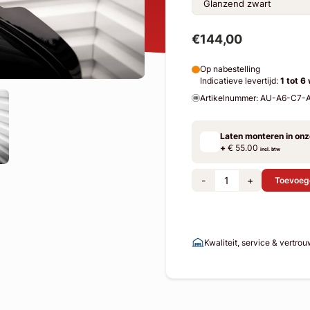
€144,00
Op nabestelling
Indicatieve levertijd:
1 tot 6
Artikelnummer: AU-A6-C7
Laten monteren in on
+
€ 55.00
incl. btw
-
+
Toevoeg
Kwaliteit, service & vertro