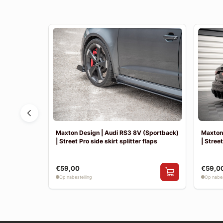
 | Achter
Maxton Design | Audi RS3 8V (Sportback)
Maxton 
| Street Pro side skirt splitter flaps
| Street
€59,00
€59,0
Op nabestelling
Op nabes