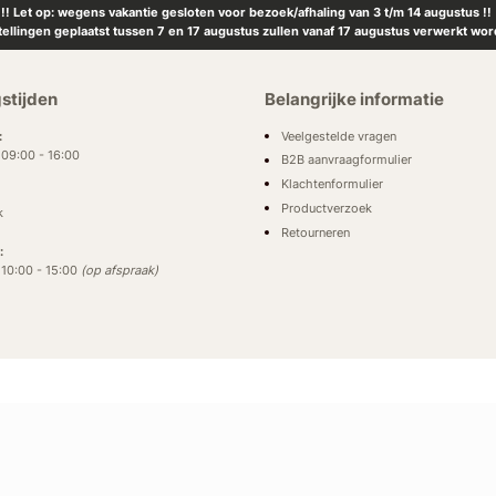
!! Let op: wegens vakantie gesloten voor bezoek/afhaling van 3 t/m 14 augustus !!
tellingen geplaatst tussen 7 en 17 augustus zullen vanaf 17 augustus verwerkt wor
stijden
Belangrijke informatie
Veelgestelde vragen
:
: 09:00 - 16:00
B2B aanvraagformulier
Klachtenformulier
Productverzoek
k
Retourneren
:
: 10:00 - 15:00
(op afspraak)