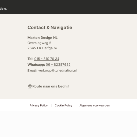
den.
Contact & Navigatie
Maxton Design NL
Overslagweg 5
2645 EK Delfgauw
Tel:
015 - 310 70 34
Whatsapp:
06 – 82387682
Email:
verkoop@tunednation.nl
Route naar ons bedrijf
Privacy Policy
|
Cookie Policy
|
Algemene voorwaarden