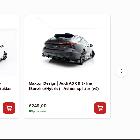
e
Maxton Design | Audi A6 C9 S-line
Maxton Des
stukken
(Benzine/Hybrid) | Achter splitter (v4)
(Benzine/Hy
€249,00
€249,00
Op voorraad
Op voorraad