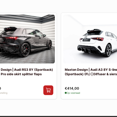
Design | Audi RS3 8Y (Sportback)
Maxton Design | Audi A3 8Y S-lin
 Pro side skirt splitter flaps
(Sportback) (FL) | Diffuser & sier
0
€414,00
telling
Op voorraad