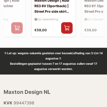
esign | Audi
Maxton Design | Audi
Maxton Desig
| Achter
RS3 8V (Sportback) |
RS3 8Y (Sport
Street Pro side skirt
Street Pro sid
splitter flaps
splitter flaps
elling
Op nabestelling
Op nabestellin
€59,00
€59,00
!! Let op: wegens vakantie gesloten voor bezoek/afhaling van 3 t/m 14
augustus !!
Bestellingen geplaatst tussen 7 en 17 augustus zullen vanaf 17
augustus verwerkt worden.
Maxton Design NL
KVK
99447398