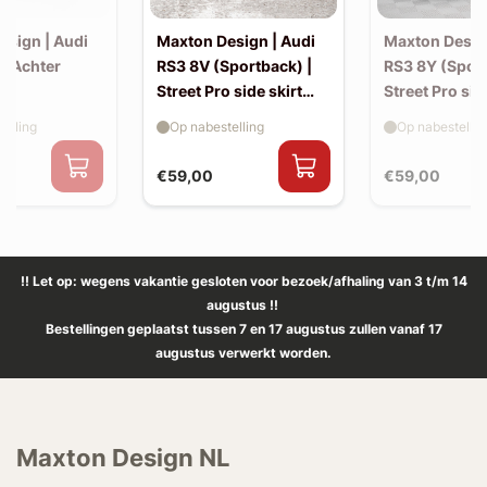
esign | Audi
Maxton Design | Audi
Maxton Desig
| Achter
RS3 8V (Sportback) |
RS3 8Y (Sport
Street Pro side skirt
Street Pro sid
splitter flaps
splitter flaps
elling
Op nabestelling
Op nabestellin
€59,00
€59,00
!! Let op: wegens vakantie gesloten voor bezoek/afhaling van 3 t/m 14
augustus !!
Bestellingen geplaatst tussen 7 en 17 augustus zullen vanaf 17
augustus verwerkt worden.
Maxton Design NL