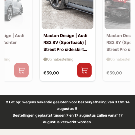
esign | Audi
Maxton Design | Audi
Maxton Desig
| Achter
RS3 8V (Sportback) |
RS3 8Y (Sport
Street Pro side skirt
Street Pro sid
splitter flaps
splitter flaps
elling
Op nabestelling
Op nabestellin
€59,00
€59,00
!! Let op: wegens vakantie gesloten voor bezoek/afhaling van 3 t/m 14
augustus !!
Bestellingen geplaatst tussen 7 en 17 augustus zullen vanaf 17
augustus verwerkt worden.