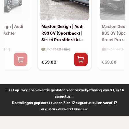
esign | Audi
Maxton Design | Audi
Maxton Desig
| Achter
RS3 8V (Sportback) |
RS3 8Y (Sport
Street Pro side skirt
Street Pro sid
splitter flaps
splitter flaps
elling
Op nabestelling
Op nabestellin
€59,00
€59,00
!! Let op: wegens vakantie gesloten voor bezoek/afhaling van 3 t/m 14
augustus !!
Bestellingen geplaatst tussen 7 en 17 augustus zullen vanaf 17
augustus verwerkt worden.