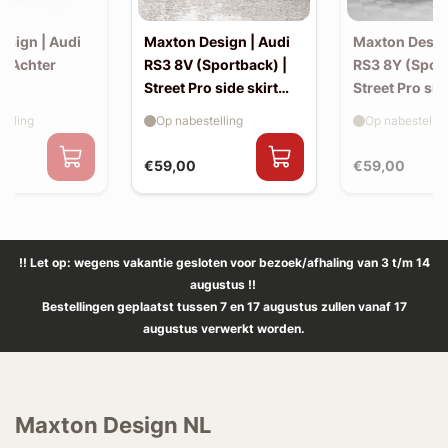
esign | Audi
Maxton Design | Audi
Maxton Desig
| Achter
RS3 8V (Sportback) |
RS3 8Y (Sport
Street Pro side skirt
Street Pro sid
splitter flaps
splitter flaps
elling
Op nabestelling
Op nabestellin
€59,00
€59,00
!! Let op: wegens vakantie gesloten voor bezoek/afhaling van 3 t/m 14
augustus !!
Bestellingen geplaatst tussen 7 en 17 augustus zullen vanaf 17
augustus verwerkt worden.
Maxton Design NL