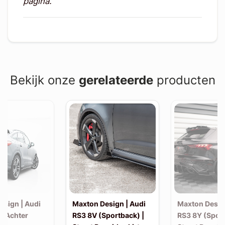
pagina.
Bekijk onze
gerelateerde
producten
esign | Audi
Maxton Design | Audi
Maxton Desig
| Achter
RS3 8V (Sportback) |
RS3 8Y (Sport