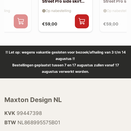
Street Pro side skirt
Street Pro sid
splitter flaps
splitter flaps
elling
Op nabestelling
Op nabestellin
€59,00
€59,00
!! Let op: wegens vakantie gesloten voor bezoek/afhaling van 3 t/m 14
augustus !!
Bestellingen geplaatst tussen 7 en 17 augustus zullen vanaf 17
augustus verwerkt worden.
Maxton Design NL
KVK
99447398
BTW
NL868995575B01