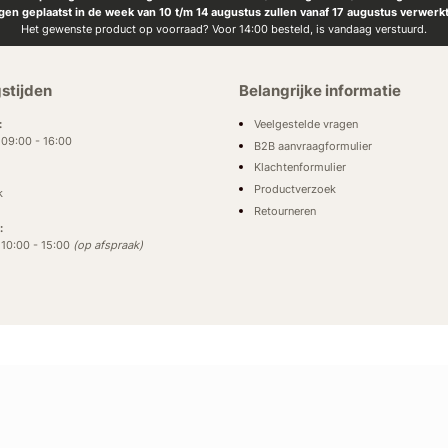
ngen geplaatst in de week van 10 t/m 14 augustus zullen vanaf 17 augustus verwerk
Het gewenste product op voorraad? Voor 14:00 besteld, is vandaag verstuurd.
stijden
Belangrijke informatie
Veelgestelde vragen
:
: 09:00 - 16:00
B2B aanvraagformulier
Klachtenformulier
Productverzoek
k
Retourneren
:
: 10:00 - 15:00
(op afspraak)