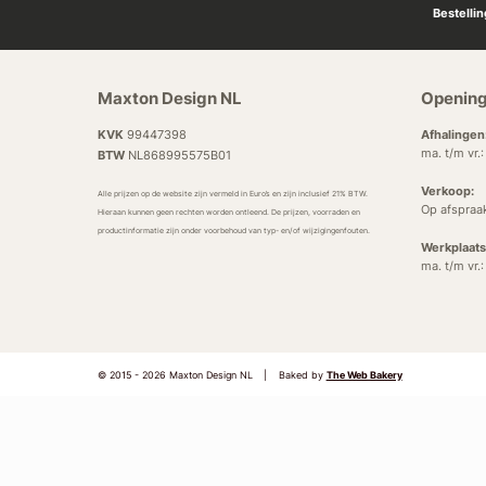
Bestelli
Maxton Design NL
Opening
KVK
99447398
Afhalingen
ma. t/m vr.
BTW
NL868995575B01
Verkoop:
Alle prijzen op de website zijn vermeld in Euro’s en zijn inclusief 21% BTW.
Op afspraa
Hieraan kunnen geen rechten worden ontleend. De prijzen, voorraden en
productinformatie zijn onder voorbehoud van typ- en/of wijzigingenfouten.
Werkplaats
ma. t/m vr.
© 2015 - 2026 Maxton Design NL
|
Baked by
The Web Bakery