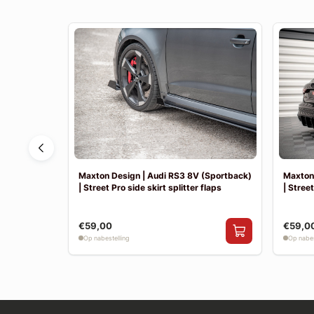
 | Achter
Maxton Design | Audi RS3 8V (Sportback)
Maxton 
| Street Pro side skirt splitter flaps
| Street
€59,00
€59,0
Op nabestelling
Op nabes