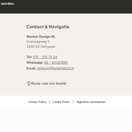
t worden.
Contact & Navigatie
Maxton Design NL
Overslagweg 5
2645 EK Delfgauw
Tel:
015 - 310 70 34
Whatsapp:
06 – 82387682
Email:
verkoop@tunednation.nl
Route naar ons bedrijf
Privacy Policy
|
Cookie Policy
|
Algemene voorwaarden