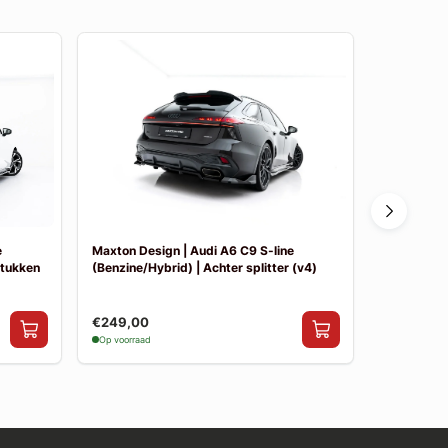
e
Maxton Design | Audi A6 C9 S-line
Maxton Des
stukken
(Benzine/Hybrid) | Achter splitter (v4)
(Benzine/Hy
€249,00
€249,00
Op voorraad
Op voorraad