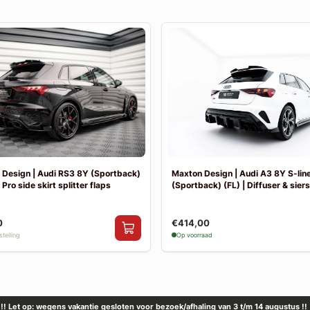
Design | Audi RS3 8Y (Sportback)
Maxton Design | Audi A3 8Y S-lin
 Pro side skirt splitter flaps
(Sportback) (FL) | Diffuser & sier
0
€414,00
telling
Op voorraad
!! Let op: wegens vakantie gesloten voor bezoek/afhaling van 3 t/m 14 augustus !!