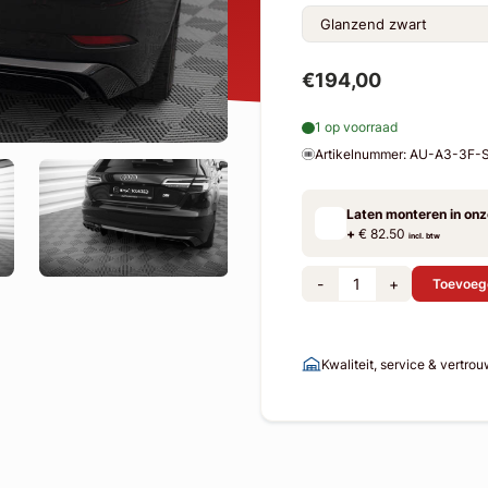
€194,00
1 op voorraad
Artikelnummer: AU-A3-3F
Laten monteren in on
+
€ 82.50
incl. btw
-
+
Toevoeg
Kwaliteit, service & vertro