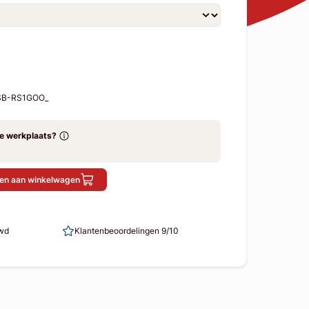
-SB-RS1GOO_
ze werkplaats?
en aan winkelwagen
uwd
Klantenbeoordelingen 9/10