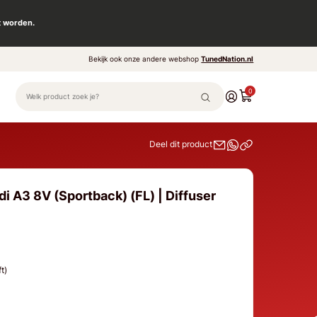
t worden.
Bekijk ook onze andere webshop
TunedNation.nl
0
Deel dit product
i A3 8V (Sportback) (FL) | Diffuser
ft)