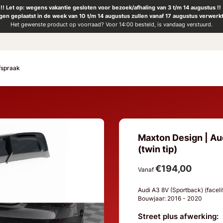
!! Let op: wegens vakantie gesloten voor bezoek/afhaling van 3 t/m 14 augustus !!
ngen geplaatst in de week van 10 t/m 14 augustus zullen vanaf 17 augustus verwerk
Het gewenste product op voorraad? Voor 14:00 besteld, is vandaag verstuurd.
fspraak
Maxton Design | Aud
(twin tip)
€194,00
Vanaf
Audi A3 8V (Sportback) (faceli
Bouwjaar: 2016 - 2020
Street plus afwerking: