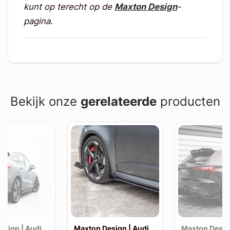
kunt op terecht op de
Maxton Design
-
pagina.
Bekijk onze
gerelateerde
producten
esign | Audi
Maxton Design | Audi
Maxton Desig