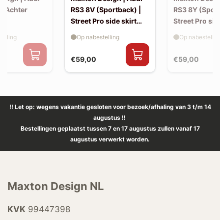
| Achter
RS3 8V (Sportback) |
RS3 8Y (Sport
Street Pro side skirt
Street Pro sid
splitter flaps
splitter flaps
elling
Op nabestelling
Op nabestellin
€59,00
€59,00
!! Let op: wegens vakantie gesloten voor bezoek/afhaling van 3 t/m 14
augustus !!
Bestellingen geplaatst tussen 7 en 17 augustus zullen vanaf 17
augustus verwerkt worden.
Maxton Design NL
KVK
99447398