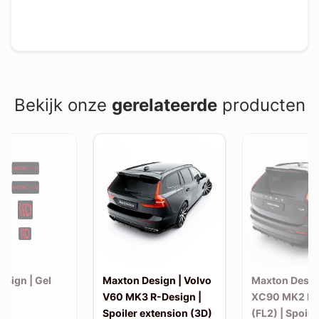
Bekijk onze
gerelateerde
producten
esign | Gel
Maxton Design | Volvo
Maxton Desig
et)
V60 MK3 R-Design |
XC90 MK2 R-
Spoiler extension (3D)
(FL2) | Spoile