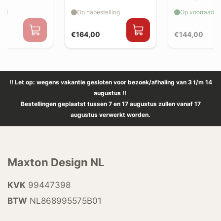
extension
aad
Op nabestelling
Op voorraad
€164,00
€144,00
!! Let op: wegens vakantie gesloten voor bezoek/afhaling van 3 t/m 14
augustus !!
Bestellingen geplaatst tussen 7 en 17 augustus zullen vanaf 17
augustus verwerkt worden.
Maxton Design NL
KVK
99447398
BTW
NL868995575B01