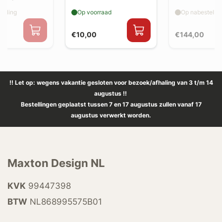
v1)
elling
Op voorraad
Op nabestellin
€10,00
€144,00
!! Let op: wegens vakantie gesloten voor bezoek/afhaling van 3 t/m 14
augustus !!
Bestellingen geplaatst tussen 7 en 17 augustus zullen vanaf 17
augustus verwerkt worden.
Maxton Design NL
KVK
99447398
BTW
NL868995575B01