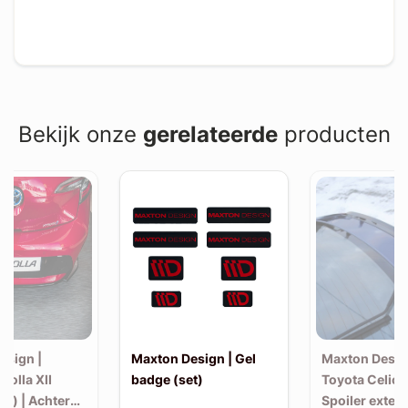
Bekijk onze
gerelateerde
producten
esign |
Maxton Design | Gel
Maxton Desig
rolla XII
badge (set)
Toyota Celica
k) | Achter
Spoiler exten